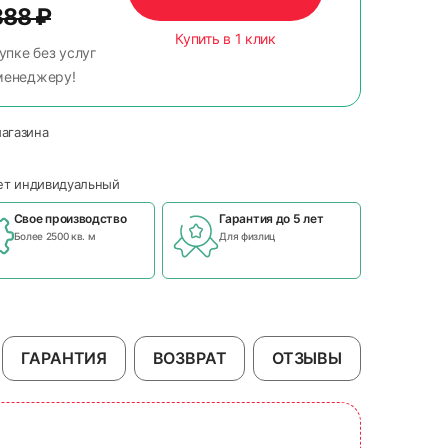
388
₽
Купить в 1 клик
упке без услуг
менеджеру!
магазина
чет индивидуальный
Свое производство
Гарантия до 5 лет
Более 2500 кв. м
Для физлиц
ГАРАНТИЯ
ВОЗВРАТ
ОТЗЫВЫ