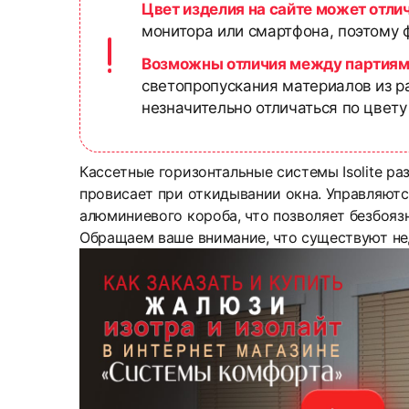
Цвет изделия на сайте может отли
монитора или смартфона, поэтому ф
Возможны отличия между партиям
светопропускания материалов из р
незначительно отличаться по цвету
Кассетные горизонтальные системы Isolite ра
провисает при откидывании окна. Управляютс
алюминиевого короба, что позволяет безбоязн
Обращаем ваше внимание, что существуют не