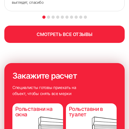
выглядят, спасибо
7. С помощью сверла 3 мм сделать отверстия в нижнем
штапике для фиксации лески
СМОТРЕТЬ ВСЕ ОТЗЫВЫ
Закажите расчет
Специалисты готовы приехать на
объект, чтобы снять все мерки
Рольставни на
Рольставни в
окна
туалет