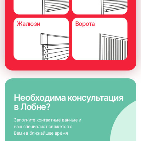
8. Установить леску в нижний штапик с помощью заглушек
и отрезать лишнюю леску
Жалюзи
Ворота
Необходима консультация
в Лобне?
Заполните контактные данные и
наш специалист свяжется с
Вами в ближайшее время