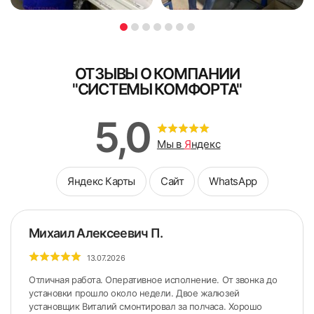
персональных данных
чтобы не повредить стеклопакет
персональных данных
Поле обязательно для заполнения
Поле обязательно для заполнения
ОТЗЫВЫ О КОМПАНИИ
"СИСТЕМЫ КОМФОРТА"
5,0
Мы в
Я
ндекс
Яндекс Карты
Сайт
WhatsApp
Михаил Алексеевич П.
13.07.2026
Отличная работа. Оперативное исполнение. От звонка до
установки прошло около недели. Двое жалюзей
установщик Виталий смонтировал за полчаса. Хорошо