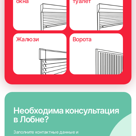
окна
туалет
8. Установить леску в нижний штапик с помощью заглушек
и отрезать лишнюю леску
Жалюзи
Ворота
Необходима консультация
в Лобне?
Заполните контактные данные и