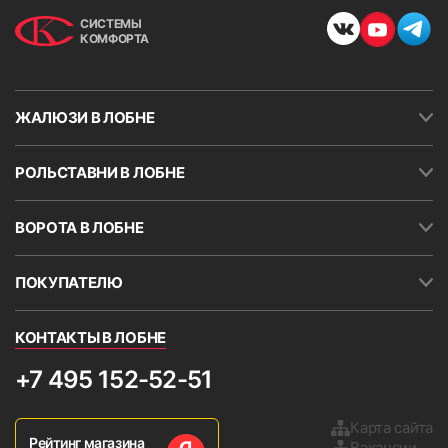
СИСТЕМЫ
КОМФОРТА
10. Закрепить валанс (короб) и боковые крышки.
Установку валанса рекомендуется делать сверху и далее
прижимать нижнюю часть до характерного щелчка.
ЖАЛЮЗИ В ЛОБНЕ
РОЛЬСТАВНИ В ЛОБНЕ
ВОРОТА В ЛОБНЕ
ПОКУПАТЕЛЮ
КОНТАКТЫ В ЛОБНЕ
+7 495 152-52-51
Карта сайта
Рейтинг магазина
Вакансии