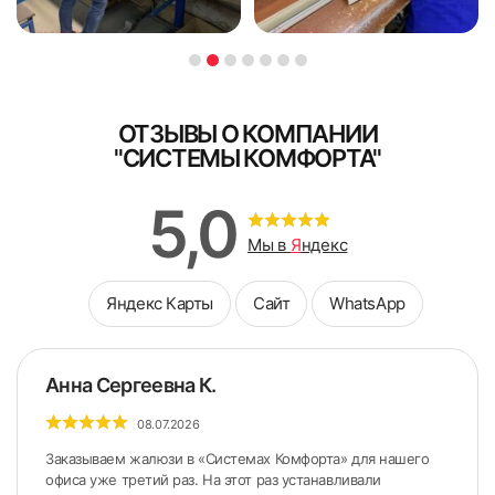
персональных данных
чтобы не повредить стеклопакет
персональных данных
Поле обязательно для заполнения
Поле обязательно для заполнения
ОТЗЫВЫ О КОМПАНИИ
"СИСТЕМЫ КОМФОРТА"
5,0
Мы в
Я
ндекс
Яндекс Карты
Сайт
WhatsApp
Анна Сергеевна К.
08.07.2026
Заказываем жалюзи в «Системах Комфорта» для нашего
офиса уже третий раз. На этот раз устанавливали