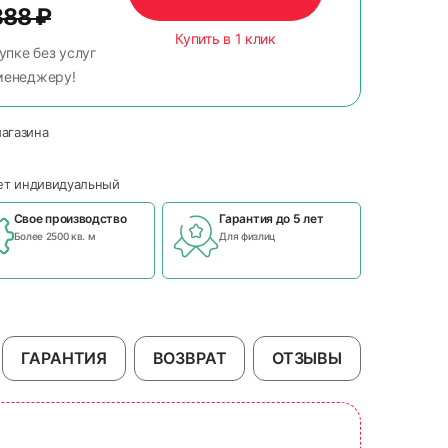
388
₽
Купить в 1 клик
упке без услуг
менеджеру!
магазина
чет индивидуальный
Свое производство
Гарантия до 5 лет
Более 2500 кв. м
Для физлиц
ГАРАНТИЯ
ВОЗВРАТ
ОТЗЫВЫ