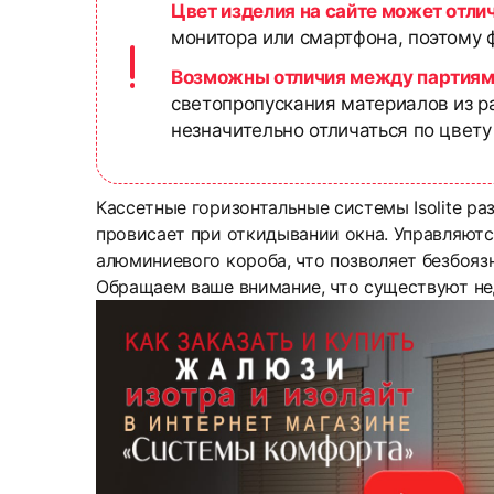
Цвет изделия на сайте может отли
монитора или смартфона, поэтому ф
Возможны отличия между партиям
светопропускания материалов из р
незначительно отличаться по цвету
Кассетные горизонтальные системы Isolite ра
провисает при откидывании окна. Управляютс
алюминиевого короба, что позволяет безбоязн
Обращаем ваше внимание, что существуют не