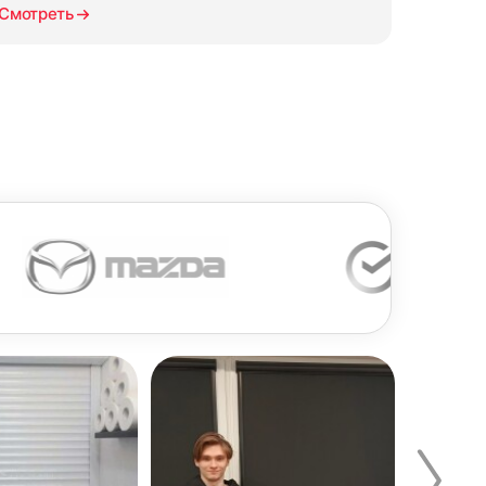
Смотреть
СМОТРЕТЬ ВСЕ ОТЗЫВЫ →
 документов входят акт выполненных работ,
тостопор
12. Закрепить фиксатор цепи
апросу, а также договор со спецификацией.
ь
управления на раме
епи
ткрывающуюся створку одного окна