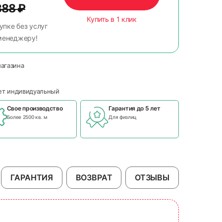
388
₽
Купить в 1 клик
упке без услуг
менеджеру!
магазина
чет индивидуальный
Свое производство
Гарантия до 5 лет
Более 2500 кв. м
Для физлиц
ГАРАНТИЯ
ВОЗВРАТ
ОТЗЫВЫ