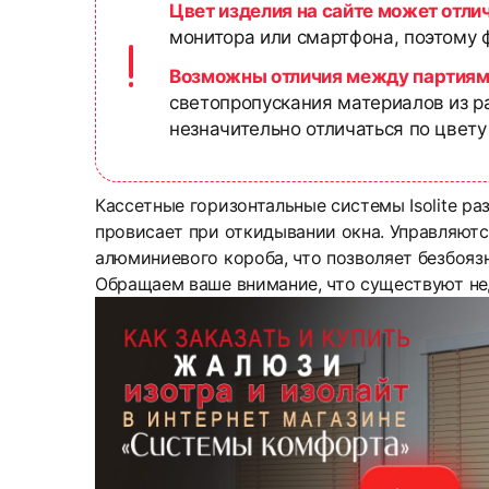
Цвет изделия на сайте может отли
монитора или смартфона, поэтому ф
Возможны отличия между партиям
светопропускания материалов из р
незначительно отличаться по цвету
Кассетные горизонтальные системы Isolite ра
провисает при откидывании окна. Управляютс
алюминиевого короба, что позволяет безбоязн
Обращаем ваше внимание, что существуют не