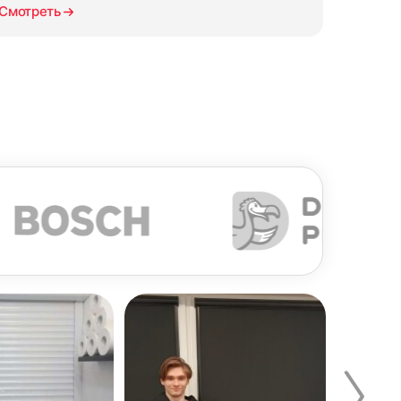
Смотреть
СМОТРЕТЬ ВСЕ ОТЗЫВЫ →
 документов входят акт выполненных работ,
тостопор
12. Закрепить фиксатор цепи
апросу, а также договор со спецификацией.
ь
управления на раме
епи
ткрывающуюся створку одного окна