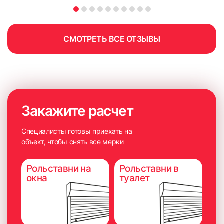
СМОТРЕТЬ ВСЕ ОТЗЫВЫ
Закажите расчет
Специалисты готовы приехать на
объект, чтобы снять все мерки
Рольставни на
Рольставни в
окна
туалет