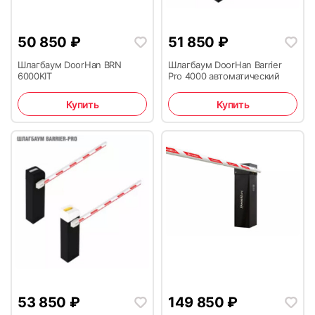
50 850
₽
51 850
₽
Шлагбаум DoorHan BRN
Шлагбаум DoorHan Barrier
6000KIT
Pro 4000 автоматический
Купить
Купить
53 850
₽
149 850
₽