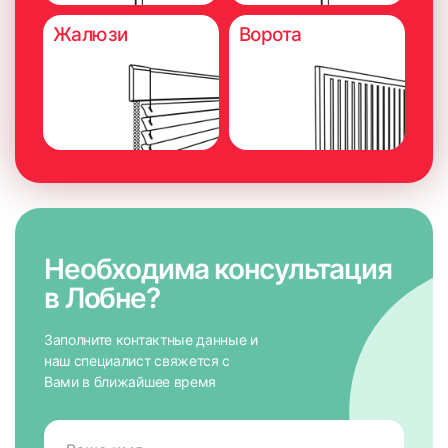
Жалюзи
Ворота
Необходима консультация
в Лобне?
Заполните контактные данные и
наш специалист свяжется с
Вами в ближайшее время