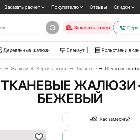
Заказать расчет
Покупателю
Отзывы
Скидки
Заказать замер
Пере
Деревянные жалюзи
Блэкаут
Рольставни в са
ая
Жалюзи
Вертикальные
Тканевые
Шелк светло-б
 ТКАНЕВЫЕ ЖАЛЮЗИ –
БЕЖЕВЫЙ
Как замерить?