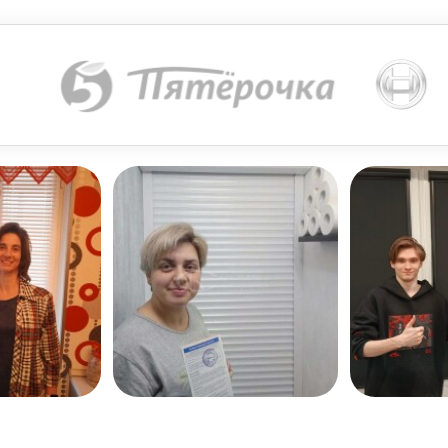
ле обязательно для заполнения
потолку над оконным проемом, важным показателем являе
1 см, это и будет высота ламелей. Такой расчет верен, 
 скрыть, к полученному результату нужно прибавить 5 
крепление жалюзи на потолочный карниз считается боле
привлекательным с эстетической точки зрения. Планируя
лических балок, труб, электропроводки и иных коммуни
 карниз в защелках, а после проверить надежность пол