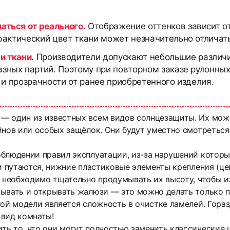
чаться от реального
. Отображение оттенков зависит о
актический цвет ткани может незначительно отличать
и ткани
. Производители допускают небольшие различи
азных партий. Поэтому при повторном заказе рулонны
 и прозрачности от ранее приобретенного изделия.
— один из известных всем видов солнцезащиты. Их мож
йнов или особых защёлок. Они будут уместно смотреться
облюдении правил эксплуатации, из-за нарушений котор
ли путаются, нижние пластиковые элементы крепления (це
о необходимо тщательно продумывать их высоту, чтобы и
вать и открывать жалюзи — это можно делать только пос
ой модели является сложность в очистке ламелей. Гораз
 вид комнаты!
ть то, что они могут полностью заменить классические 