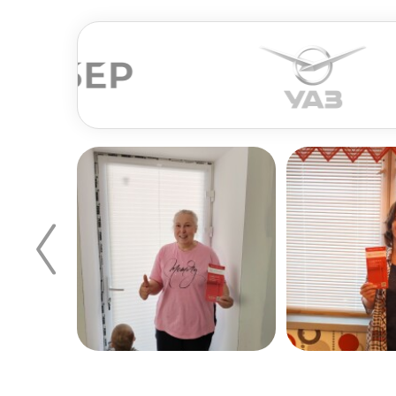
По
Когда планируется производить крепление к 
Его нужно измерить и вычесть из результата 
подоконник. Если же подоконник планируется
быть на 10–12 см шире оконного проема.
Для комнат со стандартной высотой потолка 
не только более функциональным, но и более 
материал и конструкцию стен, наличие метал
Монтаж карниза
Для успешного монтажа достаточно закрепить