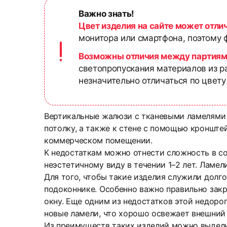
Важно знать!
Цвет изделия на сайте может отли
монитора или смартфона, поэтому ф
Возможны отличия между партиям
светопропускания материалов из р
незначительно отличаться по цвету
Вертикальные жалюзи с тканевыми ламелями 
потолку, а также к стене с помощью кронште
коммерческом помещении.
К недостаткам можно отнести сложность в с
неэстетичному виду в течении 1–2 лет. Ламе
Для того, чтобы такие изделия служили долг
подоконнике. Особенно важно правильно закры
окну. Еще одним из недостатков этой недорог
новые ламели, что хорошо освежает внешний
Из преимуществ таких изделий можно выдели