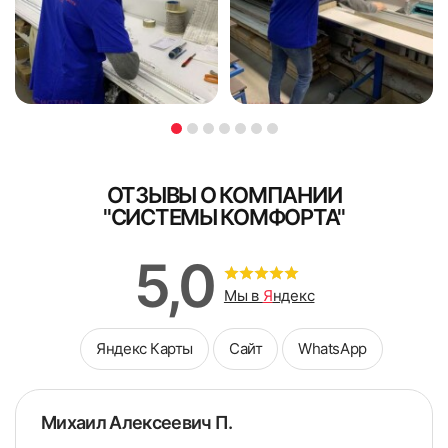
доплата принимается наличными.
грамотно подобранной фурнитуры позволит получить
вблизи оконного проема. Учитывается расположение
удобные и красивые жалюзи.
ниш, кондиционера, конструкция и уровень выступа
подоконника. Длину стенового кронштейна рассчитывают
Я ознакомлен и согласен с
политикой об обработке
Я ознакомлен и согласен с
политикой об обработке
в соответствии с расстоянием от стены до начала
персональных данных
персональных данных
препятствия, к результату прибавляют 6 см.
Поле обязательно для заполнения
Стандартным считают стеновой кронштейн, ширина
Поле обязательно для заполнения
которого составляет 10,4 см, он оптимально подходит для
преодоления стандартных препятствий (радиатора
отопления или выступающего подоконника). Чтобы
ОТЗЫВЫ О КОМПАНИИ
обойти более крупные препятствия, стоит подбирать
"СИСТЕМЫ КОМФОРТА"
крепление с удлинителем.
В каталоге можно выбрать кронштейны со стандартной
5,0
шириной 104 мм и удлинителем 100 мм. Для покупки
доступны варианты с нестандартной шириной 89 мм и
Мы в
Я
ндекс
удлинителем 100 мм.
Яндекс Карты
Сайт
WhatsApp
Услуги замерщика
Если уверенности в правильности самостоятельного
Михаил Алексеевич П.
замера нет, обязательно воспользуйтесь услугами
специалиста. Мастер не только проведет точные расчеты