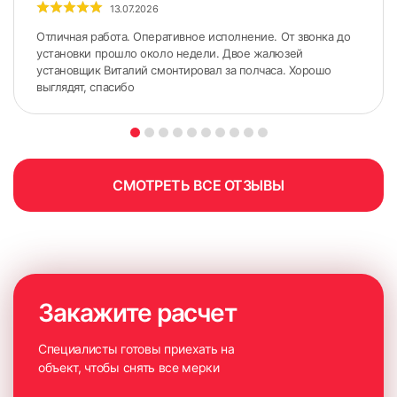
13.07.2026
с использованием специального оборудования, но и
продемонстрирует доступные для покупки образцы
Отличная работа. Оперативное исполнение. От звонка до
изделий. Красивое оформление окна начинается с
установки прошло около недели. Двое жалюзей
установщик Виталий смонтировал за полчаса. Хорошо
правильных замеров.
выглядят, спасибо
СМОТРЕТЬ ВСЕ ОТЗЫВЫ
Закажите расчет
Специалисты готовы приехать на
объект, чтобы снять все мерки