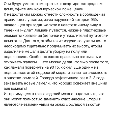
Они будут уместно смотреться в квартире, загородном
доме, офисе или коммерческом помещении.
К недостаткам можно отнести сложность в соблюдении
правил эксплуатации, из-за нарушений которых 95%
владельцев приводят жалюзи к неэстетичному виду в
течении 1–2 лет. Ламели путаются, нижние пластиковые
элементы крепления (цепочки и утяжелители) путаются и
ломаются. Для того, чтобы такие изделия служили долго
необходимо тщательно продумывать их высоту, чтобы
изделия не мешали делать уборку на полу или
подоконнике. Особенно важно правильно закрывать и
открывать жалюзи — это можно делать только после того,
как ламели повернуть на 90 гр. к окну. Еще одним из
недостатков этой недорогой модели является сложность
в очистке ламелей. Гораздо эффективнее раз в 2–3 года
заказывать новые ламели, что хорошо освежает внешний
вид комнаты!
Из преимуществ таких изделий можно выделить то, что
они могут полностью заменить классические шторы и
являются незаменимыми на окнах с большой высотой.
Вертикальные тканевые
Вертикальные тканевые
Текстовые отзывы
Компания «Системы Комфорта» предлагает различные
Компания «Системы Комфорта» предоставляет
Тип товара