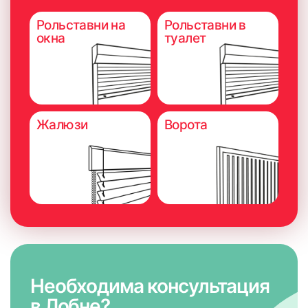
Рольставни на
Рольставни в
окна
туалет
Жалюзи
Ворота
Необходима консультация
в Лобне?