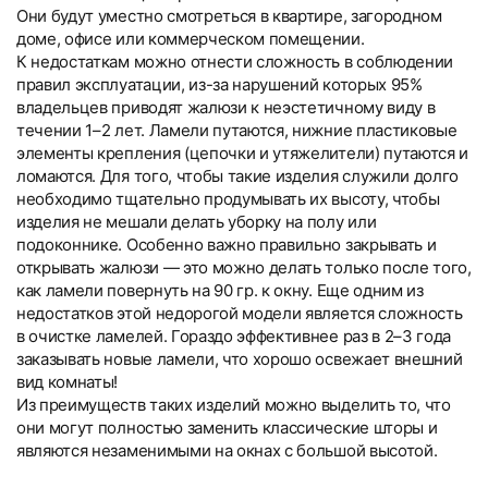
Они будут уместно смотреться в квартире, загородном
доме, офисе или коммерческом помещении.
К недостаткам можно отнести сложность в соблюдении
правил эксплуатации, из-за нарушений которых 95%
владельцев приводят жалюзи к неэстетичному виду в
течении 1–2 лет. Ламели путаются, нижние пластиковые
элементы крепления (цепочки и утяжелители) путаются и
ломаются. Для того, чтобы такие изделия служили долго
необходимо тщательно продумывать их высоту, чтобы
изделия не мешали делать уборку на полу или
подоконнике. Особенно важно правильно закрывать и
открывать жалюзи — это можно делать только после того,
как ламели повернуть на 90 гр. к окну. Еще одним из
недостатков этой недорогой модели является сложность
в очистке ламелей. Гораздо эффективнее раз в 2–3 года
заказывать новые ламели, что хорошо освежает внешний
вид комнаты!
Из преимуществ таких изделий можно выделить то, что
они могут полностью заменить классические шторы и
являются незаменимыми на окнах с большой высотой.
Вертикальные тканевые
Вертикальные тканевые
Текстовые отзывы
Компания «Системы Комфорта» предлагает различные
Компания «Системы Комфорта» предоставляет
Тип товара