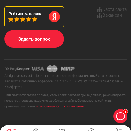
Карта сайта
Рейтинг магазина
Вакансии
Задать вопрос
All rights reserved | Цены на сайте носят информационный характер и не
являются публичной офертой. ст. 437 ч. 1 ГК РФ. © 2002-
2026
«Системы
Комфорта»
Наш сайт использует cookies, чтобы сайт работал лучше для вас, рекомендовать
полезное и создавать другие удобства на сайте. Оставаясь на сайте, вы
принимаете условия
пользовательского соглашения
.
1