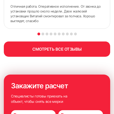
с использованием специального оборудования, но и
Отличная работа. Оперативное исполнение. От звонка до
продемонстрирует доступные для покупки образцы
установки прошло около недели. Двое жалюзей
изделий. Красивое оформление окна начинается с
установщик Виталий смонтировал за полчаса. Хорошо
правильных замеров.
выглядят, спасибо
СМОТРЕТЬ ВСЕ ОТЗЫВЫ
Закажите расчет
Специалисты готовы приехать на
объект, чтобы снять все мерки