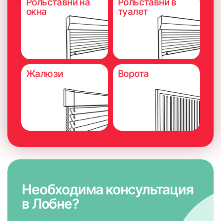
Рольставни на
Рольставни в
окна
туалет
Жалюзи
Ворота
Необходима консультация
в Лобне?