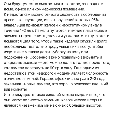
Они будут уместно смотреться в квартире, загородном
доме, офисе или коммерческом помещении.
К недостаткам можно отнести сложность в соблюдении
правил эксплуатации, из-за нарушений которых 95%
владельцев приводят жалюзи к неэстетичному виду в
течении 1–2 лет. Ламели путаются, нижние пластиковые
элементы крепления (цепочки и утяжелители) путаются и
ломаются. Для того, чтобы такие изделия служили долго
необходимо тщательно продумывать их высоту, чтобы
изделия не мешали делать уборку на полу или
подоконнике. Особенно важно правильно закрывать и
открывать жалюзи — это можно делать только после того,
как ламели повернуть на 90 гр. к окну. Еще одним из
недостатков этой недорогой модели является сложность
в очистке ламелей. Гораздо эффективнее раз в 2–3 года
заказывать новые ламели, что хорошо освежает внешний
вид комнаты!
Из преимуществ таких изделий можно выделить то, что
они могут полностью заменить классические шторы и
являются незаменимыми на окнах с большой высотой.
Вертикальные тканевые
Вертикальные тканевые
Текстовые отзывы
Компания «Системы Комфорта» предлагает различные
Компания «Системы Комфорта» предоставляет
Тип товара