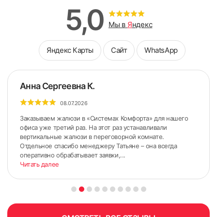
5,0
Мы в
Я
ндекс
Яндекс Карты
Сайт
WhatsApp
Анна Сергеевна К.
08.07.2026
Заказываем жалюзи в «Системах Комфорта» для нашего
офиса уже третий раз. На этот раз устанавливали
вертикальные жалюзи в переговорной комнате.
Отдельное спасибо менеджеру Татьяне – она всегда
оперативно обрабатывает заявки,...
Читать далее
ШИРИНА измеряется по стыкам Штапика и Рамы (по
нижнему и верхнему краю);
ВЫСОТА измеряется по стыкам Штапика и Рамы (по
правому и левому краю).