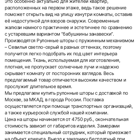
Это особенно актуально для жителей квартир,
расположенных на первом этаже, ведь такое решение
поможет открыть вид на улицу изнутри комнаты, оставив
её недоступной для взоров снаружи. Современные
жалюзи намного практичнее и эстетичнее по сравнению
с устаревшим вариантом “бабушкины занавески”.
Производятся Рулонные шторы с пружинным механизмом
– Севилья светло-серый в разных оттенках, поэтому
получится легко подобрать их под цвет интерьера
помещения. Ткань, используемая для изготовления,
плотная, не пропускает солнечные лучи и надежно
скрывает комнату от посторонних взглядов. Весь
предлагаемый товар отличается высоким качеством и
прослужит длительное время.
Мы предлагаем купить рулонные шторы с доставкой по
Москве, за МКАД, в города России. Поставка
осуществляется при помощи транспортных организаций,
а также курьерской службой нашей компании.
Цена на шторы начинается от 4750 руб., окончательная
стоимость зависит от габаритов изделия. Замерами
занимается специальный сотрудник, который приезжает
на объект клиента. Выезд к заказчику бесплатный при