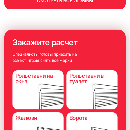
СМОТРЕТЬ ВСЕ ОТЗЫВЫ
6. Приложить короб к окну и выровнять нижнюю часть
короба по сделанным ранее меткам на штапиках.
Желательно использовать монтажный уровень, чтобы
короб был установлен прямо.
Закажите расчет
Специалисты готовы приехать на
объект, чтобы снять все мерки
Рольставни на
Рольставни в
окна
туалет
Жалюзи
Ворота