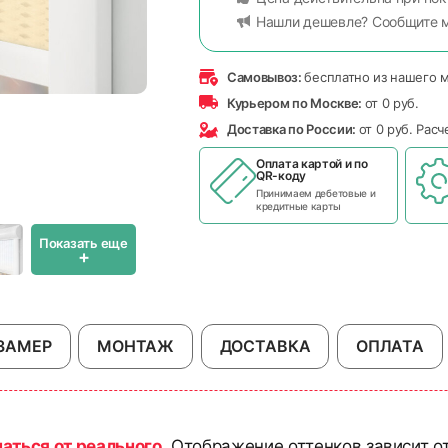
Нашли дешевле? Сообщите 
Самовывоз:
бесплатно из нашего 
Курьером по Москве:
от 0 руб.
Доставка по России:
от 0 руб. Рас
Оплата картой и по
QR-коду
Принимаем дебетовые и
кредитные карты
Показать еще
+
ЗАМЕР
МОНТАЖ
ДОСТАВКА
ОПЛАТА
чаться от реального
. Отображение оттенков зависит о