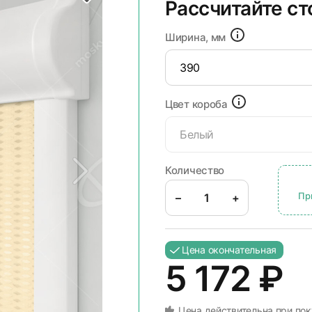
Рассчитайте с
Ширина, мм
Цвет короба
Белый
Количество
Пр
–
+
Цена окончательная
5 172
₽
Цена действительна при пок