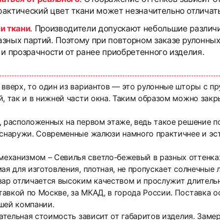
актический цвет ткани может незначительно отличать
и ткани
. Производители допускают небольшие различи
азных партий. Поэтому при повторном заказе рулонны
 и прозрачности от ранее приобретенного изделия.
 вверх, то один из вариантов — это рулонные шторы с 
, так и в нижней части окна. Таким образом можно закр
, расположенных на первом этаже, ведь такое решение п
 снаружи. Современные жалюзи намного практичнее и эс
еханизмом – Севилья светло-бежевый в разных оттенках,
ая для изготовления, плотная, не пропускает солнечные 
вар отличается высоким качеством и прослужит длитель
тавкой по Москве, за МКАД, в города России. Поставка
шей компании.
чательная стоимость зависит от габаритов изделия. Зам