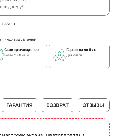
менеджеру!
магазина
чет индивидуальный
Свое производство
Гарантия до 5 лет
Более 2500 кв. м
Для физлиц
ГАРАНТИЯ
ВОЗВРАТ
ОТЗЫВЫ
т настроек экрана, цветопередачи