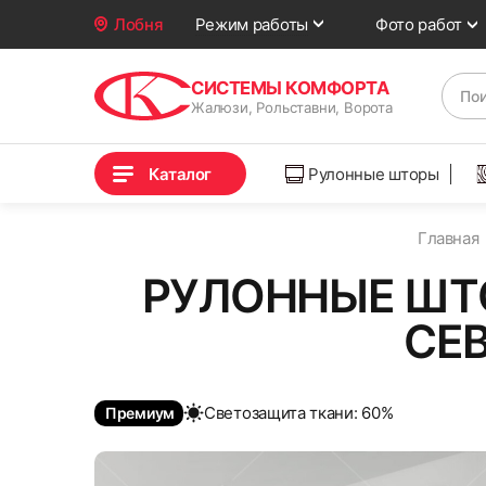
Фото работ
Лобня
Режим работы
СИСТЕМЫ КОМФОРТА
Жалюзи, Рольставни, Ворота
Каталог
Рулонные шторы
Главная
РУЛОННЫЕ ШТ
СЕ
Cветозащита ткани: 60%
Премиум