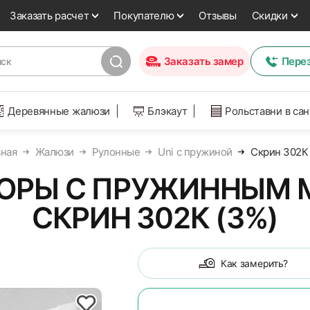
Заказать расчет
Покупателю
Отзывы
Скидки
Заказать замер
Пере
Деревянные жалюзи
Блэкаут
Рольставни в са
вная
Жалюзи
Рулонные
Uni с пружиной
Скрин 302К 
ОРЫ С ПРУЖИННЫМ 
СКРИН 302К (3%)
Как замерить?