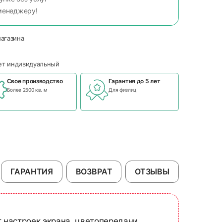
менеджеру!
магазина
чет индивидуальный
Свое производство
Гарантия до 5 лет
Более 2500 кв. м
Для физлиц
ГАРАНТИЯ
ВОЗВРАТ
ОТЗЫВЫ
т настроек экрана, цветопередачи