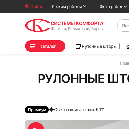
Фото работ
Лобня
Режим работы
СИСТЕМЫ КОМФОРТА
Жалюзи, Рольставни, Ворота
Каталог
Рулонные шторы
Гла
РУЛОННЫЕ ШТ
Cветозащита ткани: 60%
Премиум