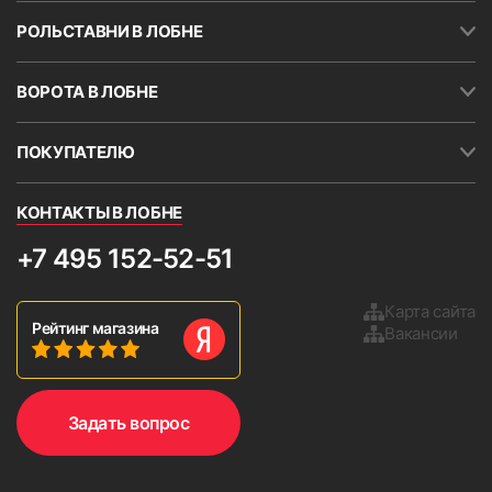
местах. Необходимо указывать минимальное
РОЛЬСТАВНИ В ЛОБНЕ
значение. Кассету и направляющие можно
устанавливать на скотч (поставляется в
комплекте с жалюзи). Скотч также наклеен на
ВОРОТА В ЛОБНЕ
короб шириной около 30 мм. в верхней части
кассеты.
ПОКУПАТЕЛЮ
ВНИМАНИЕ!
В большинстве случаев окна
непрямоугольные.
КОНТАКТЫ В ЛОБНЕ
Важное условие.
Если оконный
откос расположен очень
+7 495 152-52-51
близко к раме, то вал может
сокращать угол открытия
Карта сайта
Рейтинг магазина
створки. Кроме того, возможно
Вакансии
повреждение рулонных
9. Установить боковые крышки и проверьте работу
изделия, опустив и подняв ткань 2-3 раза.
жалюзи при сильном
открывании створки.
Задать вопрос