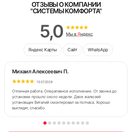
ОТЗЫВЫ О КОМПАНИИ
"СИСТЕМЫ КОМФОРТА"
5. Снять боковые крышки с короба.
5,0
Мы в
Я
ндекс
Яндекс Карты
Сайт
WhatsApp
Михаил Алексеевич П.
13.07.2026
Отличная работа. Оперативное исполнение. От звонка до
установки прошло около недели. Двое жалюзей
установщик Виталий смонтировал за полчаса. Хорошо
выглядят, спасибо
ШИРИНА измеряется по стыкам Штапика и Рамы (по