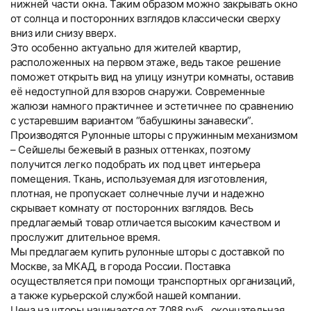
нижней части окна. Таким образом можно закрывать окно
от солнца и посторонних взглядов классически сверху
вниз или снизу вверх.
Это особенно актуально для жителей квартир,
расположенных на первом этаже, ведь такое решение
поможет открыть вид на улицу изнутри комнаты, оставив
её недоступной для взоров снаружи. Современные
жалюзи намного практичнее и эстетичнее по сравнению
с устаревшим вариантом “бабушкины занавески”.
Производятся Рулонные шторы с пружинным механизмом
– Сейшелы бежевый в разных оттенках, поэтому
получится легко подобрать их под цвет интерьера
помещения. Ткань, используемая для изготовления,
плотная, не пропускает солнечные лучи и надежно
скрывает комнату от посторонних взглядов. Весь
предлагаемый товар отличается высоким качеством и
прослужит длительное время.
Мы предлагаем купить рулонные шторы с доставкой по
Москве, за МКАД, в города России. Поставка
осуществляется при помощи транспортных организаций,
а также курьерской службой нашей компании.
Цена на шторы начинается от 7088 руб., окончательная