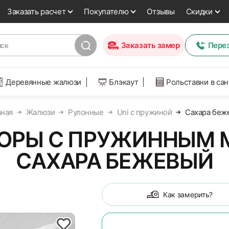
Заказать расчет
Покупателю
Отзывы
Скидки
Заказать замер
Пере
Деревянные жалюзи
Блэкаут
Рольставни в са
вная
Жалюзи
Рулонные
Uni с пружиной
Сахара беж
ОРЫ С ПРУЖИННЫМ 
САХАРА БЕЖЕВЫЙ
Как замерить?