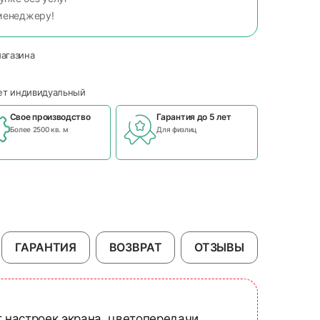
менеджеру!
магазина
чет индивидуальный
Свое производство
Гарантия до 5 лет
Более 2500 кв. м
Для физлиц
ГАРАНТИЯ
ВОЗВРАТ
ОТЗЫВЫ
т настроек экрана, цветопередачи