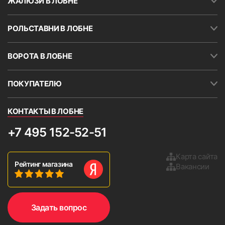
ЖАЛЮЗИ В ЛОБНЕ
Замер по ширине желательно проводить в ТРЕХ
местах. Необходимо указывать минимальное
РОЛЬСТАВНИ В ЛОБНЕ
значение. Кассету и направляющие можно
устанавливать на скотч (поставляется в
комплекте с жалюзи). Скотч также наклеен на
ВОРОТА В ЛОБНЕ
короб шириной около 30 мм. в верхней части
кассеты.
ПОКУПАТЕЛЮ
ВНИМАНИЕ!
В большинстве случаев окна
непрямоугольные.
КОНТАКТЫ В ЛОБНЕ
Важное условие.
Если оконный
откос расположен очень
+7 495 152-52-51
близко к раме, то вал может
сокращать угол открытия
Карта сайта
Рейтинг магазина
створки. Кроме того, возможно
Вакансии
повреждение рулонных
9. Установить боковые крышки и проверьте работу
изделия, опустив и подняв ткань 2-3 раза.
жалюзи при сильном
открывании створки.
Задать вопрос