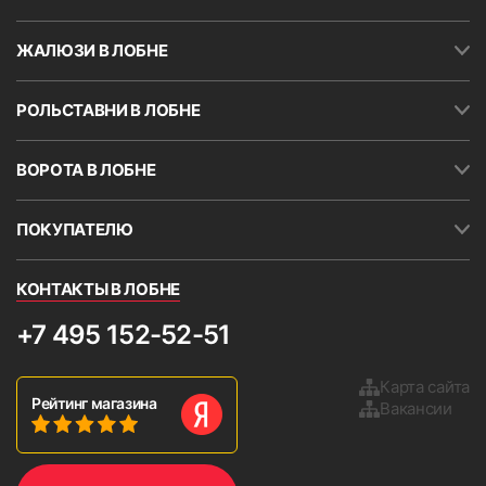
как при монтаже направляющие можно
укоротить, а добавить ткань уже не получится.
ЖАЛЮЗИ В ЛОБНЕ
Замер по ширине желательно проводить в ТРЕХ
местах. Необходимо указывать минимальное
РОЛЬСТАВНИ В ЛОБНЕ
значение. Кассету и направляющие можно
устанавливать на скотч (поставляется в
комплекте с жалюзи). Скотч также наклеен на
ВОРОТА В ЛОБНЕ
короб шириной около 30 мм. в верхней части
кассеты.
ПОКУПАТЕЛЮ
ВНИМАНИЕ!
В большинстве случаев окна
непрямоугольные.
КОНТАКТЫ В ЛОБНЕ
Важное условие.
Если оконный
откос расположен очень
+7 495 152-52-51
близко к раме, то вал может
сокращать угол открытия
Карта сайта
Рейтинг магазина
створки. Кроме того, возможно
Вакансии
повреждение рулонных
9. Установить боковые крышки и проверьте работу
изделия, опустив и подняв ткань 2-3 раза.
жалюзи при сильном
открывании створки.