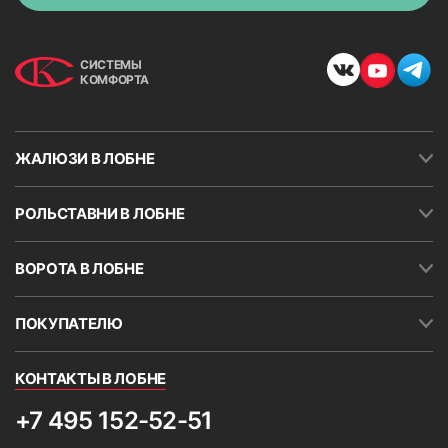
СИСТЕМЫ
КОМФОРТА
ЖАЛЮЗИ В ЛОБНЕ
РОЛЬСТАВНИ В ЛОБНЕ
9. Натянуть леску и отрезать лишнее ножницами
ВОРОТА В ЛОБНЕ
ПОКУПАТЕЛЮ
КОНТАКТЫ В ЛОБНЕ
+7 495 152-52-51