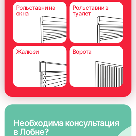
Рольставни на
Рольставни в
окна
туалет
Жалюзи
Ворота
7. В нижнем штапике просверлить отверстия сверлом
размера 3 мм для установки лески
Необходима консультация
в Лобне?