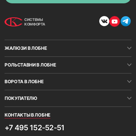
СИСТЕМЫ
КОМФОРТА
ЖАЛЮЗИ В ЛОБНЕ
РОЛЬСТАВНИ В ЛОБНЕ
9. Натянуть леску и отрезать лишнее ножницами
ВОРОТА В ЛОБНЕ
ПОКУПАТЕЛЮ
КОНТАКТЫ В ЛОБНЕ
+7 495 152-52-51