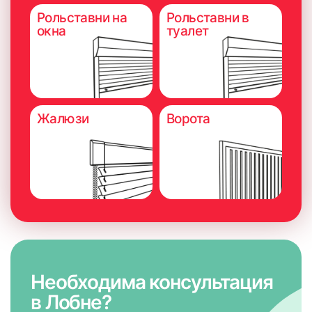
Рольставни на
Рольставни в
окна
туалет
Жалюзи
Ворота
7. В нижнем штапике просверлить отверстия сверлом
размера 3 мм для установки лески
Необходима консультация
в Лобне?