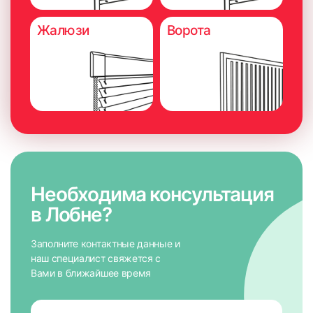
Жалюзи
Ворота
Необходима консультация
в Лобне?
Заполните контактные данные и
наш специалист свяжется с
Вами в ближайшее время