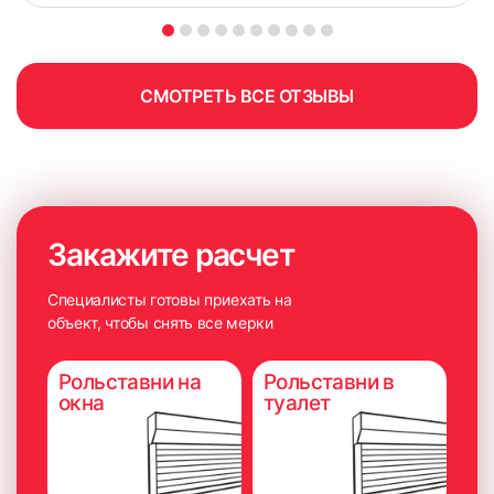
СМОТРЕТЬ ВСЕ ОТЗЫВЫ
Закажите расчет
Специалисты готовы приехать на
объект, чтобы снять все мерки
Рольставни на
Рольставни в
окна
туалет