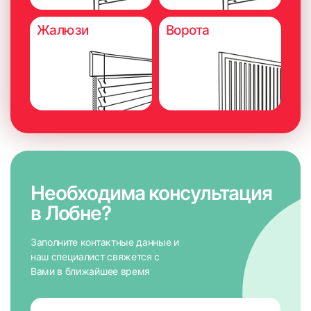
Жалюзи
Ворота
Необходима консультация
в Лобне?
Заполните контактные данные и
наш специалист свяжется с
Вами в ближайшее время