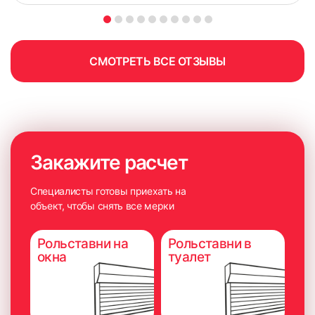
СМОТРЕТЬ ВСЕ ОТЗЫВЫ
Закажите расчет
Специалисты готовы приехать на
объект, чтобы снять все мерки
Рольставни на
Рольставни в
окна
туалет