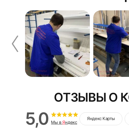
 все
ОТЗЫВЫ О 
5,0
Яндекс Карты
Мы в
Я
ндекс