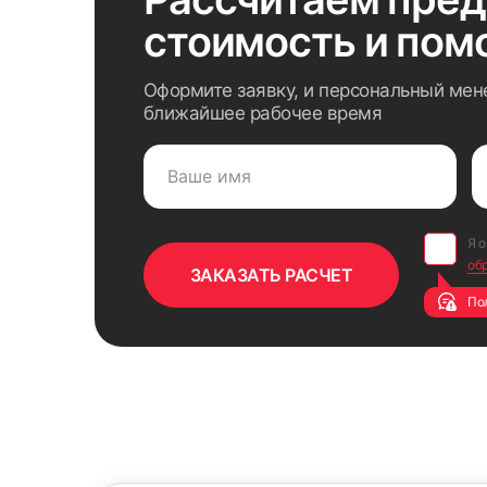
стоимость
и пом
Оформите заявку, и персональный мен
ближайшее рабочее время
Я 
об
По