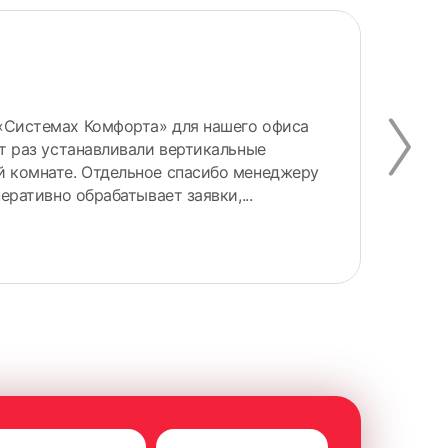
Вл
«Системах Комфорта» для нашего офиса
Здр
от раз устанавливали вертикальные
быс
й комнате. Отдельное спасибо менеджеру
мон
перативно обрабатывает заявки,...