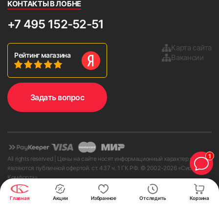
КОНТАКТЫ В ЛОБНЕ
+7 495 152-52-51
Карта сайта
Рейтинг магазина
Вакансии
Задать вопрос
1
All rights reserved | Цены на сайте носят информационный характер и не
являются публичной офертой. ст. 437 ч. 1 ГК РФ. © 2002-
2026
«Системы
Комфорта»
Наш сайт использует cookies, чтобы сайт работал лучше для вас, рекомендовать
Главная
Акции
Избранное
Отследить
Корзина
полезное и создавать другие удобства на сайте. Оставаясь на сайте, вы
принимаете условия
пользовательского соглашения
.