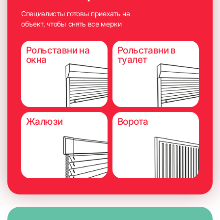
Специалисты готовы приехать на
объект, чтобы снять все мерки
Рольставни на
Рольставни в
окна
туалет
Жалюзи
Ворота