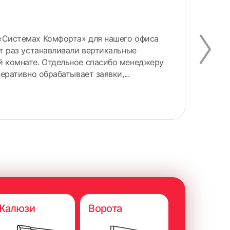
Вл
«Системах Комфорта» для нашего офиса
Здр
от раз устанавливали вертикальные
быс
й комнате. Отдельное спасибо менеджеру
мон
перативно обрабатывает заявки,...
Жалюзи
Ворота