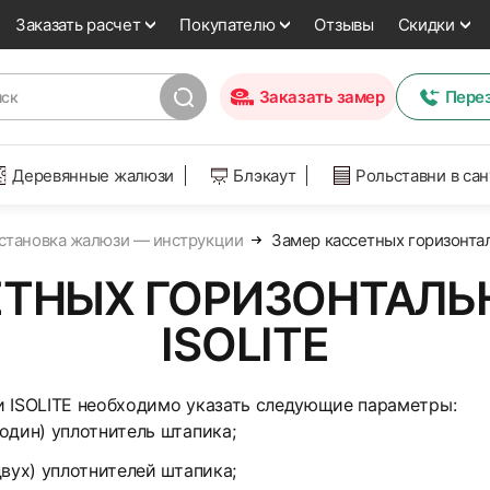
Заказать расчет
Покупателю
Отзывы
Скидки
Заказать замер
Пере
Деревянные жалюзи
Блэкаут
Рольставни в са
установка жалюзи — инструкции
Замер кассетных горизонта
ЕТНЫХ ГОРИЗОНТАЛ
ISOLITE
и ISOLITE необходимо указать следующие параметры:
один) уплотнитель штапика;
вух) уплотнителей штапика;