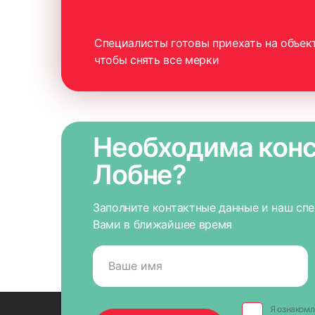
Специалисты готовы приехать на объект
чтобы снять все мерки
Необходима конс
Лобне?
Заполните контактные данные и наш сп
Вами в ближайшее время
Я ознакомл