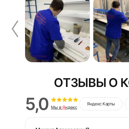
 все
ОТЗЫВЫ О 
5,0
Яндекс Карты
Мы в
Я
ндекс