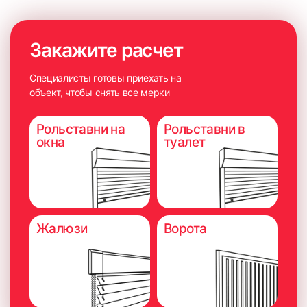
Закажите расчет
Специалисты готовы приехать на
объект, чтобы снять все мерки
Рольставни на
Рольставни в
окна
туалет
Жалюзи
Ворота
Важно учесть расположение откосов к створке окна.