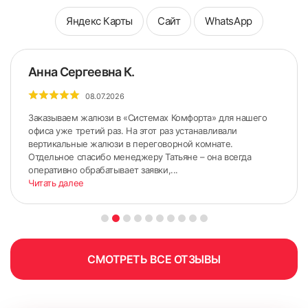
Яндекс Карты
Сайт
WhatsApp
Анна Сергеевна К.
08.07.2026
Заказываем жалюзи в «Системах Комфорта» для нашего
офиса уже третий раз. На этот раз устанавливали
вертикальные жалюзи в переговорной комнате.
Отдельное спасибо менеджеру Татьяне – она всегда
оперативно обрабатывает заявки,...
Читать далее
ШИРИНА измеряется по стыкам Штапика и Рамы (по
нижнему и верхнему краю);
ВЫСОТА измеряется по стыкам Штапика и Рамы (по
правому и левому краю).
СМОТРЕТЬ ВСЕ ОТЗЫВЫ
6. Приложить короб к окну и выровнять нижнюю часть
короба по сделанным ранее меткам на штапиках.
Желательно использовать монтажный уровень, чтобы
короб был установлен прямо.