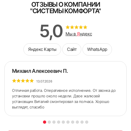
ОТЗЫВЫ О КОМПАНИИ
"СИСТЕМЫ КОМФОРТА"
5. Снять боковые крышки с короба.
5,0
Мы в
Я
ндекс
Яндекс Карты
Сайт
WhatsApp
Михаил Алексеевич П.
13.07.2026
Отличная работа. Оперативное исполнение. От звонка до
установки прошло около недели. Двое жалюзей
установщик Виталий смонтировал за полчаса. Хорошо
выглядят, спасибо
ШИРИНА измеряется по стыкам Штапика и Рамы (по