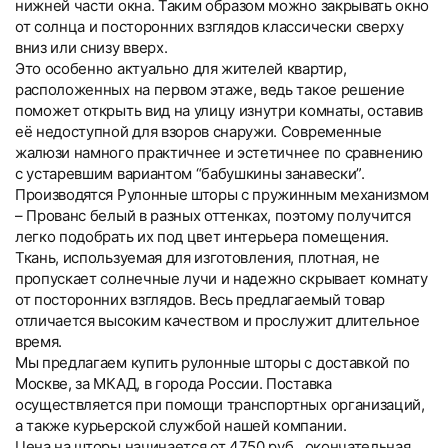
нижней части окна. Таким образом можно закрывать окно
от солнца и посторонних взглядов классически сверху
вниз или снизу вверх.
Это особенно актуально для жителей квартир,
расположенных на первом этаже, ведь такое решение
поможет открыть вид на улицу изнутри комнаты, оставив
её недоступной для взоров снаружи. Современные
жалюзи намного практичнее и эстетичнее по сравнению
с устаревшим вариантом “бабушкины занавески”.
Производятся Рулонные шторы с пружинным механизмом
– Прованс белый в разных оттенках, поэтому получится
легко подобрать их под цвет интерьера помещения.
Ткань, используемая для изготовления, плотная, не
пропускает солнечные лучи и надежно скрывает комнату
от посторонних взглядов. Весь предлагаемый товар
отличается высоким качеством и прослужит длительное
время.
Мы предлагаем купить рулонные шторы с доставкой по
Москве, за МКАД, в города России. Поставка
осуществляется при помощи транспортных организаций,
а также курьерской службой нашей компании.
Цена на шторы начинается от 4750 руб., окончательная