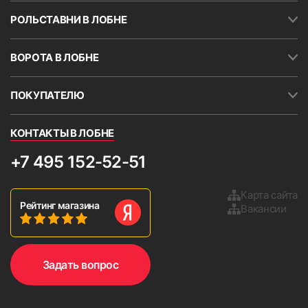
местах. Необходимо указывать минимальное
РОЛЬСТАВНИ В ЛОБНЕ
значение. Кассету и направляющие можно
устанавливать на скотч (поставляется в
комплекте с жалюзи). Скотч также наклеен на
ВОРОТА В ЛОБНЕ
короб шириной около 30 мм. в верхней части
кассеты.
ПОКУПАТЕЛЮ
ВНИМАНИЕ!
В большинстве случаев окна
непрямоугольные.
КОНТАКТЫ В ЛОБНЕ
Важное условие.
Если оконный
откос расположен очень
+7 495 152-52-51
близко к раме, то вал может
сокращать угол открытия
Карта сайта
Рейтинг магазина
створки. Кроме того, возможно
Вакансии
повреждение рулонных
9. Установить боковые крышки и проверьте работу
изделия, опустив и подняв ткань 2-3 раза.
жалюзи при сильном
открывании створки.
Задать вопрос